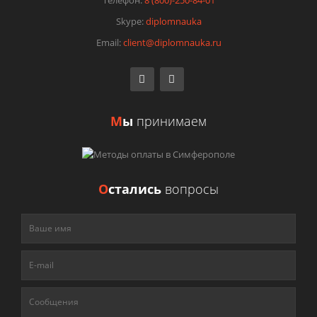
Телефон:
8 (800)-250-84-01
Skype:
diplomnauka
Email:
client@diplomnauka.ru
М
ы
принимаем
О
стались
вопросы