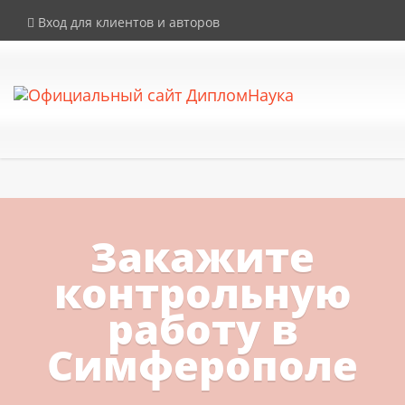
×
Внимание! Компания DiplomNauka не продает дипломы, аттестаты и
Вход для клиентов и авторов
иные документы об образовании. Все услуги на сайте
предоставляются исключительно в рамках законодательства РФ.
Закажите
контрольную
работу в
Симферополе