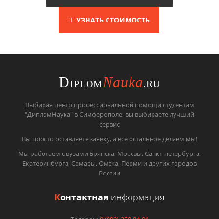
УЗНАТЬ СТОИМОСТЬ
D
Nauka
IPLOM
.RU
Выбирая центр профессиональной помощи студентам
"ДипломНаука" в Симферополе, вы выбираете лучший
сервис
Вы просто оставляете заявку, а все остальное делаем мы!
Мы работаем с вузами Брянска, Москвы, Санкт-петербурга,
Екатеринбурга, Самары, Омска, Перми и других городов
России
К
онтактная
информация