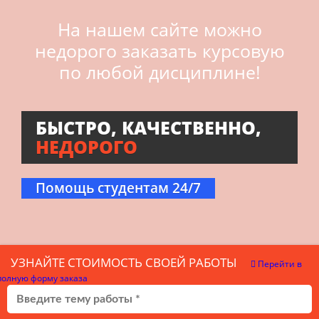
На нашем сайте можно
недорого заказать курсовую
по любой дисциплине!
БЫСТРО, КАЧЕСТВЕННО,
НЕДОРОГО
Помощь студентам 24/7
УЗНАЙТЕ СТОИМОСТЬ СВОЕЙ РАБОТЫ
Перейти в
полную форму заказа